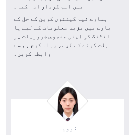
میں اہم کردار ادا کیا۔
ہمارے نیم گینٹری کرین کے حل کے
بارے میں مزید معلومات کے لیے یا
لفٹنگ کی اپنی مخصوص ضروریات پر
بات کرنے کے لیے، براہ کرم ہم سے
رابطہ کریں۔
نوویا