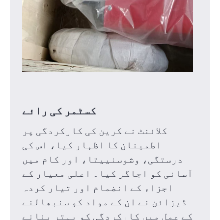
کسٹمر کی رائے
کلائنٹ نے کرین کی کارکردگی پر
اطمینان کا اظہار کیا، اس کی
درستگی، وشوسنییتا، اور کام میں
آسانی کو اجاگر کیا۔
اعلی معیار کے
اجزاء کے انضمام اور تیار کردہ
ڈیزائن نے ان کے مواد کو سنبھالنے
کے عمل میں کارکردگی کو بہتر بنانے