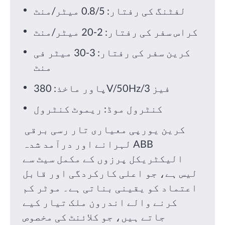
لفٹنگ کی رفتار: 0.8/5 میٹر/منٹ
کراس سفر کی رفتار: 2-20 میٹر/منٹ
کرین سفر کی رفتار: 3-30 میٹر فی
منٹ
پاور ماخذ: 380V/50Hz/3 فیز
کنٹرول موڈ: ریموٹ کنٹرول
کرین یورپی معیاری تار رسی برقی
لہرانے اور درآمد شدہ ABB
الیکٹریکل پرزوں کے مکمل سیٹ سے
لیس ہے، جو اعلی کارکردگی اور قابل
اعتماد کو یقینی بناتی ہے۔
موٹر کم
کرنے والے اندرون ملک تیار کیے
جاتے ہیں، جو کلائنٹ کی مخصوص