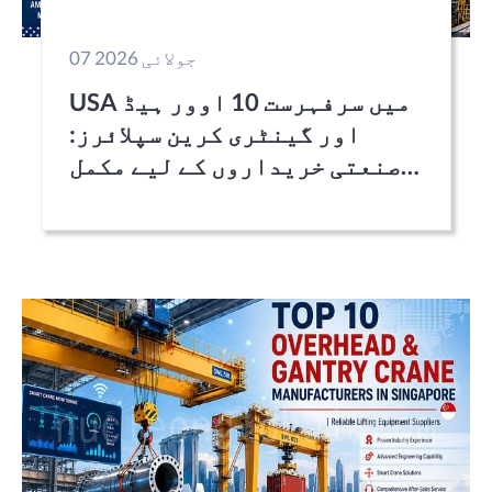
07 جولائی 2026
USA میں سرفہرست 10 اوور ہیڈ
اور گینٹری کرین سپلائرز:
صنعتی خریداروں کے لیے مکمل
گائیڈ (2026)