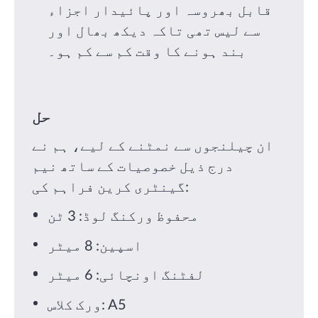
قابل بھروسہ اور پائیدار اجزاء
سے لیس تھی تاکہ دیکھ بھال اور
بند ہونے کا وقت کم سے کم ہو۔
حل
ان چیلنجوں سے نمٹنے کے لیے، ہم نے
درج ذیل خصوصیات کے ساتھ نیم
گینٹری کرین فراہم کی:
محفوظ ورکنگ لوڈ: 3 ٹن
اسپین: 8 میٹر
لفٹنگ اونچائی: 6 میٹر
ورک کلاس: A5