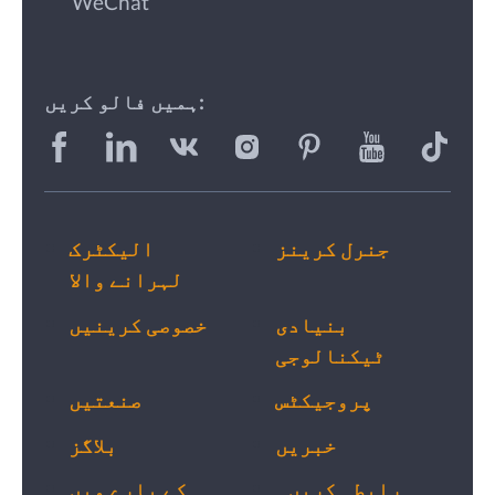
WeChat
ہمیں فالو کریں:
جنرل کرینز
الیکٹرک
لہرانے والا
بنیادی
خصوصی کرینیں
ٹیکنالوجی
پروجیکٹس
صنعتیں
خبریں
بلاگز
رابطہ کریں۔
کے بارے میں