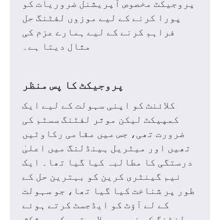
پروجیکٹ مخصوص آپریشنل ضروریات کو
پورا کرنے کے لیے موزوں لفٹنگ حل
فراہم کرنے کے لیے ہمارے عزم کی
مثال دیتا ہے۔
پروجیکٹ کا پس منظر
کلائنٹ کو اپنی سہولت کے لیے ایک
کمپیکٹ لیکن موثر لفٹنگ سسٹم کی
ضرورت تھی، جس میں مقامی رکاوٹیں
تھیں اور میٹریل ہینڈلنگ میں اعلیٰ
درستگی کا مطالبہ کیا گیا تھا۔
ایک
نیم گینٹری کرین کو بہترین حل کے
طور پر شناخت کیا گیا تھا، جو سہولت
کے لے آؤٹ کو ایڈجسٹ کرتے ہوئے
لفٹنگ کی ضروری صلاحیتوں کی پیشکش