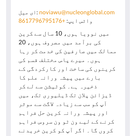
noviawu@nucleonglobal.com
ای میل:
واٹس ایپ:
+8617796795176
میں نوویا ہوں، 10 سال سے کرین
کی برآمد میں مصروف ہوں، 20
ممالک میں صارفین کی خدمت کر رہا
ہوں۔ میرے پاس مختلف قسم کی
کرینوں کی ساخت اور کارکردگی کے
بارے میں پیشہ ورانہ علم کا
ذخیرہ ہے۔ کوٹیشن سے لے کر
ڈیزائن پلان تک ڈیلیوری تک، میں
آپ کو سب سے زیادہ لاگت سے موثر
اور پیشہ ورانہ کرین حل فراہم
کرنے کے لیے ون ٹو ون سروس فراہم
کروں گا۔ اگر آپ کو کرین خریدنے