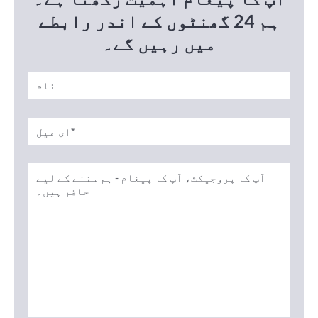
ہم 24 گھنٹوں کے اندر رابطے
میں رہیں گے۔