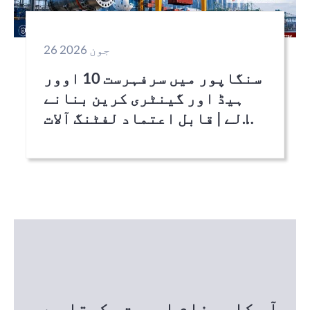
26 جون 2026
سنگاپور میں سرفہرست 10 اوور
ہیڈ اور گینٹری کرین بنانے
والے | قابل اعتماد لفٹنگ آلات
فراہم کرنے والے
آپ کا پیغام اہمیت رکھتا ہے۔