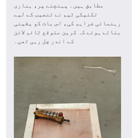
مطابق ہیں۔
پہنچنے پر، ہماری
تکنیکی ٹیم نے تنصیب کے لیے
رہنمائی فراہم کی، اس بات کو یقینی
بناتے ہوئے کہ کرین متوقع ٹائم لائن
کے اندر چل رہی تھی۔