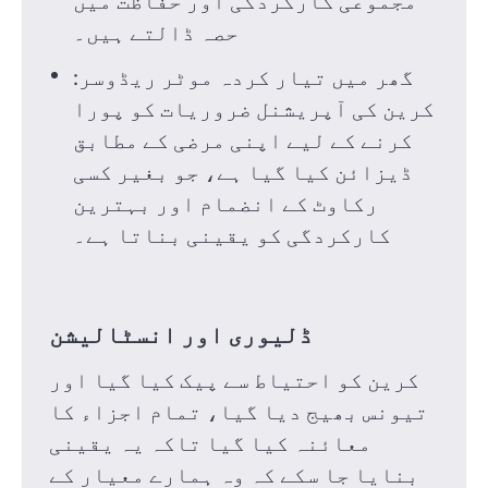
حصہ ڈالتے ہیں۔
گھر میں تیار کردہ موٹر ریڈوسر:
کرین کی آپریشنل ضروریات کو پورا
کرنے کے لیے اپنی مرضی کے مطابق
ڈیزائن کیا گیا ہے، جو بغیر کسی
رکاوٹ کے انضمام اور بہترین
کارکردگی کو یقینی بناتا ہے۔
ڈلیوری اور انسٹالیشن
کرین کو احتیاط سے پیک کیا گیا اور
تیونس بھیج دیا گیا، تمام اجزاء کا
معائنہ کیا گیا تاکہ یہ یقینی
بنایا جا سکے کہ وہ ہمارے معیار کے