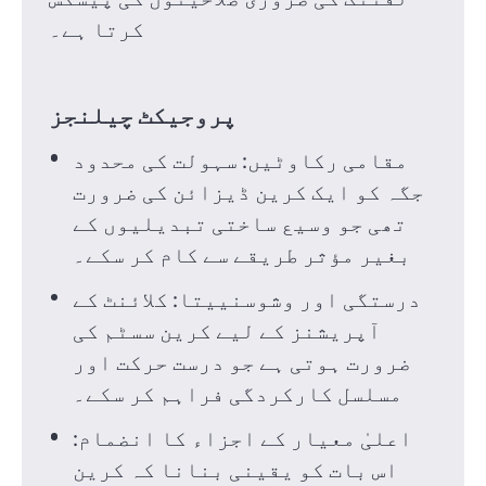
کرتا ہے۔
پروجیکٹ چیلنجز
مقامی رکاوٹیں: سہولت کی محدود
جگہ کو ایک کرین ڈیزائن کی ضرورت
تھی جو وسیع ساختی تبدیلیوں کے
بغیر مؤثر طریقے سے کام کر سکے۔
درستگی اور وشوسنییتا: کلائنٹ کے
آپریشنز کے لیے کرین سسٹم کی
ضرورت ہوتی ہے جو درست حرکت اور
مسلسل کارکردگی فراہم کر سکے۔
اعلیٰ معیار کے اجزاء کا انضمام:
اس بات کو یقینی بنانا کہ کرین