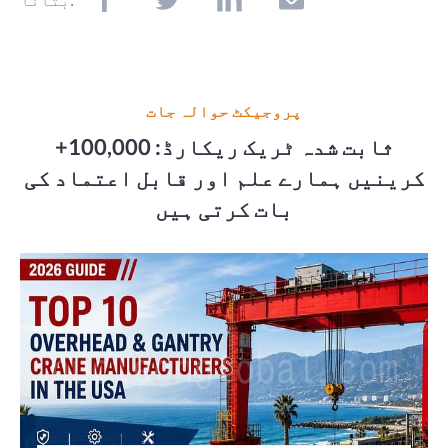
پروجیکٹ حوالہ جات
ثابت شدہ ٹریک ریکارڈ: 100,000+
کرینیں ہمارے علم اور قابل اعتماد کی
بات کرتی ہیں