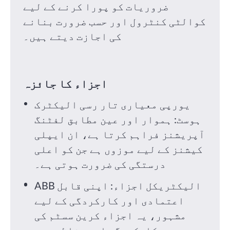
ضروریات کو پورا کرنے کے لیے
کوالٹی کنٹرول اور حسب ضرورت بنانے
کی اجازت دیتے ہیں۔
اجزاء کا جائزہ
یورپی معیاری تار رسی الیکٹرک
ہوسٹ: ہموار اور عین مطابق لفٹنگ
آپریشنز فراہم کرتا ہے، ان ایپلی
کیشنز کے لیے موزوں ہے جن کو اعلی
درستگی کی ضرورت ہوتی ہے۔
ABB الیکٹریکل اجزاء: اپنی قابل
اعتمادی اور کارکردگی کے لیے
مشہور، یہ اجزاء کرین سسٹم کی
مجموعی کارکردگی اور حفاظت میں