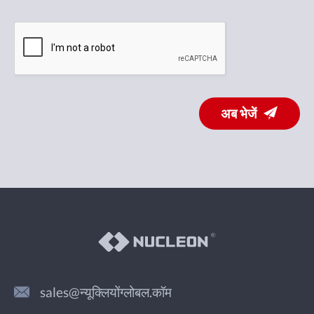
अब भेजें
sales@न्यूक्लियोंग्लोबल.कॉम