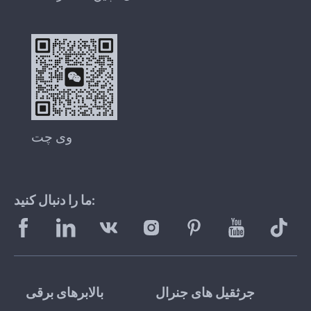
وی چت
ما را دنبال کنید:
جرثقیل های جنرال
بالابرهای برقی