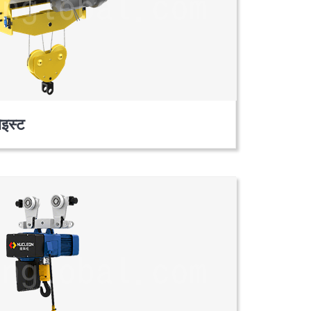
ोइस्ट