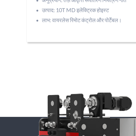
अनुप्रयोग: तेज़ आवृत्ति रूपांतरण नियंत्रण गति
उत्पाद: 10T MD इलेक्ट्रिक होइस्ट
लाभ: वायरलेस रिमोट कंट्रोल और पोर्टेबल।