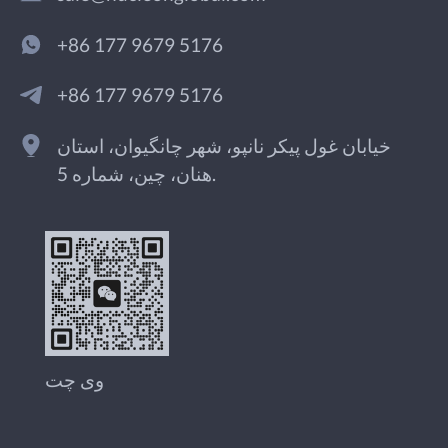
+86 177 9679 5176
+86 177 9679 5176
خیابان غول پیکر نانپو، شهر چانگیوان، استان
هنان، چین، شماره 5.
وی چت