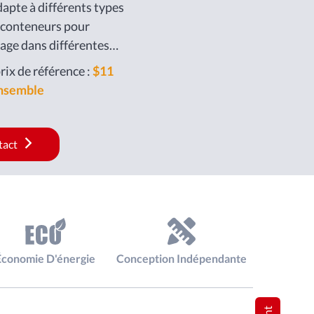
aisses larges
dapte à différents types
s les parcs à
 conteneurs pour
ports, des quais, des
age dans différentes
de la logistique, etc.
avail.
rix de référence :
$11
nsemble
tact
Économie D'énergie
Conception Indépendante