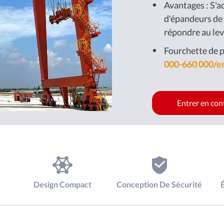
conteneurs ou c
Avantages : S'a
ferroviaires dan
d'épandeurs de
conteneurs des 
répondre au lev
chemins de fer, 
conditions de tr
Fourchette de p
000-660 000/e
Entrer en con
Design Compact
Conception De Sécurité