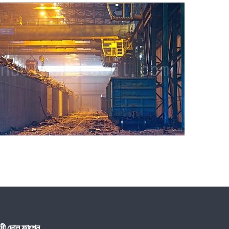
োধী দোল ফাংশন