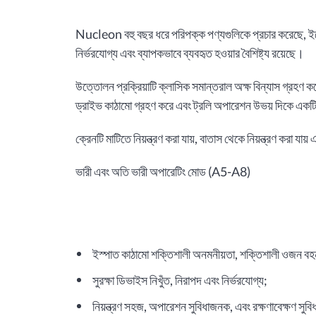
Nucleon বহু বছর ধরে পরিপক্ক পণ্যগুলিকে প্রচার করেছে, ইল
নির্ভরযোগ্য এবং ব্যাপকভাবে ব্যবহৃত হওয়ার বৈশিষ্ট্য রয়েছে।
উত্তোলন প্রক্রিয়াটি ক্লাসিক সমান্তরাল অক্ষ বিন্যাস গ্রহণ করে
ড্রাইভ কাঠামো গ্রহণ করে এবং ট্রলি অপারেশন উভয় দিকে একটি
ক্রেনটি মাটিতে নিয়ন্ত্রণ করা যায়, বাতাস থেকে নিয়ন্ত্রণ করা যায় এ
ভারী এবং অতি ভারী অপারেটিং মোড (A5-A8)
ইস্পাত কাঠামো শক্তিশালী অনমনীয়তা, শক্তিশালী ওজন বহ
সুরক্ষা ডিভাইস নিখুঁত, নিরাপদ এবং নির্ভরযোগ্য;
নিয়ন্ত্রণ সহজ, অপারেশন সুবিধাজনক, এবং রক্ষণাবেক্ষণ সুব