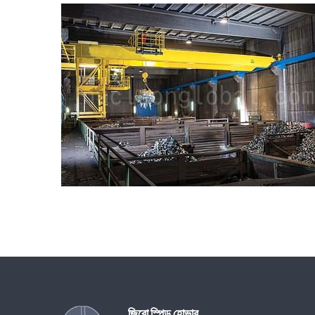
জিরো স্পিড হোভার