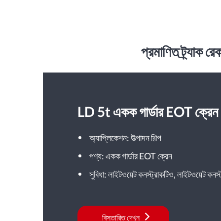
প্রমাণিত ট্র্যাক 
LD 5t একক গার্ডার EOT ক্রেন
অ্যাপ্লিকেশন: উত্পাদন শিল্প
পণ্য: একক গার্ডার EOT ক্রেন
সুবিধা: লাইটওয়েট কনস্ট্রাকটিও, লাইটওয়েট কনস্
বিস্তারিত দেখুন