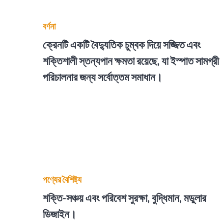
বর্ণনা
ক্রেনটি একটি বৈদ্যুতিক চুম্বক দিয়ে সজ্জিত এবং
শক্তিশালী স্তন্যপান ক্ষমতা রয়েছে, যা ইস্পাত সামগ্রী
পরিচালনার জন্য সর্বোত্তম সমাধান।
পণ্যের বৈশিষ্ট্য
শক্তি-সঞ্চয় এবং পরিবেশ সুরক্ষা, বুদ্ধিমান, মডুলার
ডিজাইন।