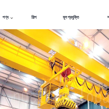
পণ্য
শিল্প
মূল প্রযুক্তি
স