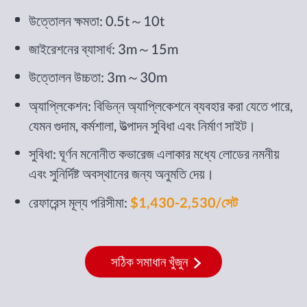
উত্তোলন ক্ষমতা: 0.5t～10t
জাইরেশনের ব্যাসার্ধ: 3m～15m
উত্তোলন উচ্চতা: 3m～30m
অ্যাপ্লিকেশন: বিভিন্ন অ্যাপ্লিকেশনে ব্যবহার করা যেতে পারে,
যেমন গুদাম, কর্মশালা, উত্পাদন সুবিধা এবং নির্মাণ সাইট।
সুবিধা: ঘূর্ণন মনোনীত কভারেজ এলাকার মধ্যে লোডের নমনীয়
এবং সুনির্দিষ্ট অবস্থানের জন্য অনুমতি দেয়।
রেফারেন্স মূল্য পরিসীমা:
$1,430-2,530/সেট
সঠিক সমাধান খুঁজুন