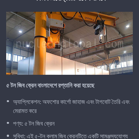
৫ টন জিব ক্রেন বাংলাদেশে রপ্তানি করা হয়েছে
অ্যাপ্লিকেশন: অফশোর কার্গো জাহাজ এবং টাগবোট তৈরি এবং
মেরামত করে
পণ্য: ৫ টন জিব ক্রেন
সুবিধা: এই ৫-টন কলাম জিব ক্রেনটিতে একটি সামঞ্জস্যযোগ্য