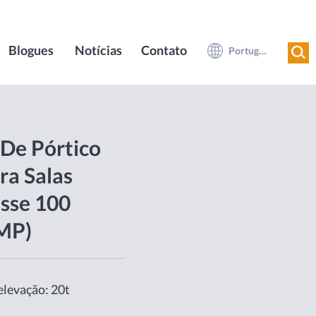
Blogues
Notícias
Contato
Português do Brasil
De Pórtico
ra Salas
sse 100
GMP)
elevação: 20t