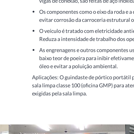
vigas de conexão, são feitas de aço inoxid
Os componentes como o eixo da roda e a 
evitar corrosão da carroceria estrutural o
O veículo é tratado com eletricidade antie
Reduza a intensidade de trabalho dos op
As engrenagens e outros componentes us
baixo teor de poeira para inibir efetivame
óleo e evitar a poluição ambiental.
Aplicações: O guindaste de pórtico portátil
sala limpa classe 100 (oficina GMP) para at
exigidas pela sala limpa.