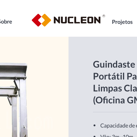
Sobre
Projetos
Guindaste 
Portátil Pa
Limpas Cla
(oficina 
Capacidade de 
Vão: 3m~10m