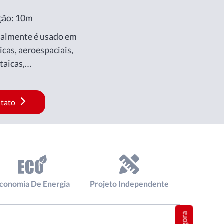
ação: 10m
ralmente é usado em
icas, aeroespaciais,
taicas,
s, produção de chips e
ntato
conomia De Energia
Projeto Independente