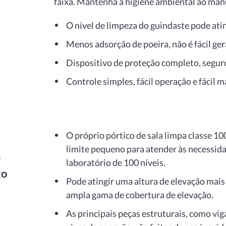
faixa. Mantenha a higiene ambiental ao man
O nível de limpeza do guindaste pode atin
Menos adsorção de poeira, não é fácil gera
Dispositivo de proteção completo, seguro
Controle simples, fácil operação e fácil
O próprio pórtico de sala limpa classe
limite pequeno para atender às necessid
a
laboratório de 100 níveis.
to
Pode atingir uma altura de elevação mai
ampla gama de cobertura de elevação.
As principais peças estruturais, como viga