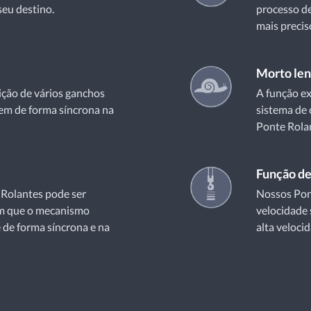
seu destino.
processo d
mais precis
Morto len
ição de vários ganchos
A função ex
em de forma síncrona na
sistema de 
Ponte Rola
Função de
 Rolantes pode ser
Nossos Pon
om que o mecanismo
velocidade 
 de forma síncrona e na
alta velocid