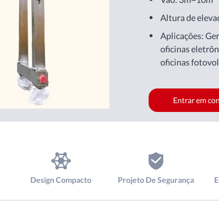
Altura de elev
Aplicações: Ge
oficinas eletrôn
oficinas fotovol
biofarmacêutica
outras oficinas.
Entrar em co
Design Compacto
Projeto De Segurança
E