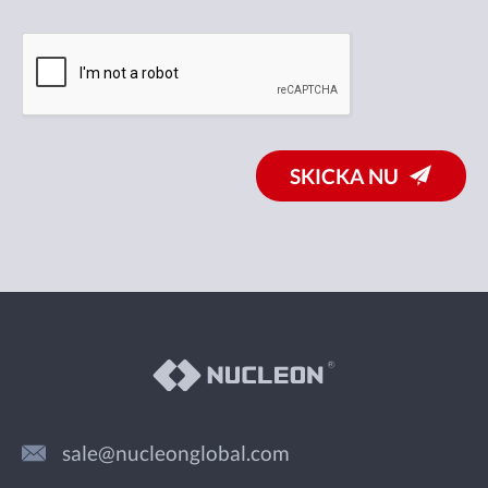
SKICKA NU
sale@nucleonglobal.com